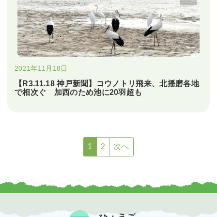
2021年11月18日
【R3.11.18 神戸新聞】コウノトリ飛来、北播磨各地
で相次ぐ 加西のため池に20羽超も
1
2
次へ