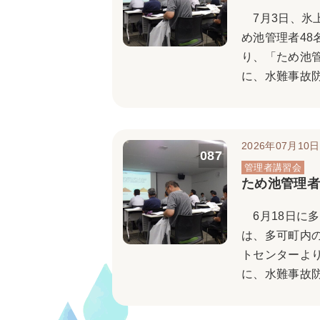
7月3日、氷
め池管理者4
り、「ため池
に、水難事故防
2026年07月10日
087
ため池管理者
6月18日に
は、多可町内
トセンターよ
に、水難事故防