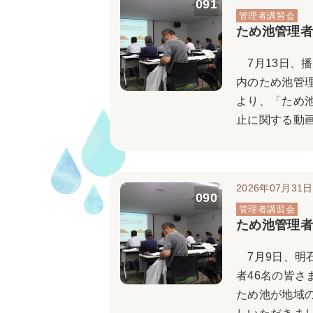
091
ため池管理者
7月13日、播
内のため池管
より、「ため
止に関する動画
2026年07月31日
090
ため池管理者
7月9日、明
者46名の皆
ため池が地域