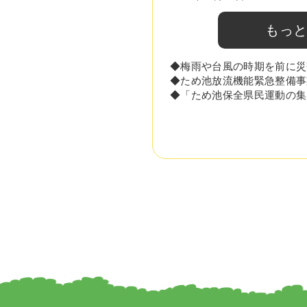
もっ
◆梅雨や台風の時期を前に災
◆ため池放流機能緊急整備事
◆「ため池保全県民運動の集い