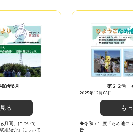
和8年6月
第２２号 
2025年12月08日
と見る
もっ
る月間」について
◆令和７年度「ため池ク
取組紹介」について
告