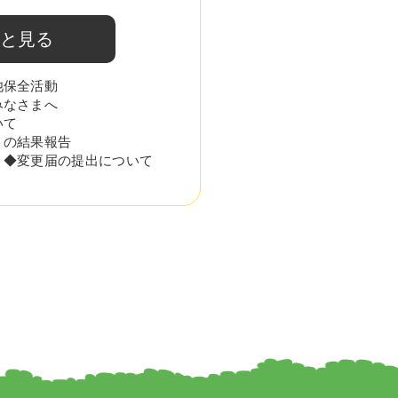
と見る
池保全活動
みなさまへ
いて
トの結果報告
 ◆変更届の提出について