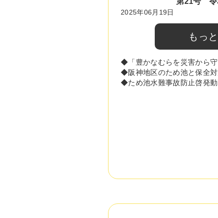
第21号 令
2025年06月19日
もっ
◆「豊かなむらを災害から守
◆阪神地区のため池と保全対
◆ため池水難事故防止啓発動