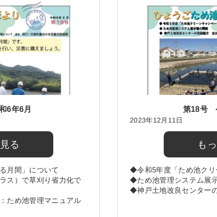
和6年6月
第18号 
2023年12月11日
と見る
もっ
る月間」について
◆令和5年度「ため池ク
ラス）で草刈り省力化で
◆ため池管理システム展
◆神戸土地改良センター
：ため池管理マニュアル