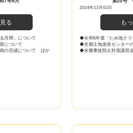
和7年6月
第20号 
2024年12月02日
と見る
もっ
る月間」について
◆令和6年度「ため池ク
策について
◆光都土地改良センター
画の完成について ほか
◆水難事故防止対策講習