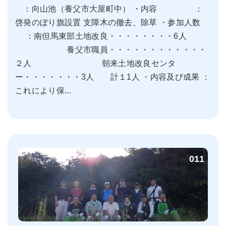
：向山池（養父市大屋町中） ・内容 ：
啓発のぼり旗設置 支障木の撤去、除草 ・参加人数
：南但馬東部土地改良・・・・・・・・6人
養父市職員・・・・・・・・・・・・
２人 朝来土地改良センタ
ー・・・・・・・3人 計１1人 ・内容及び成果 ：
これにより保...
011