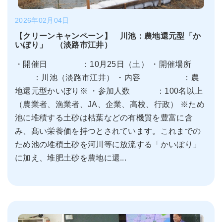
2026年02月04日
【クリーンキャンペーン】 川池：農地還元型「か
いぼり」 （淡路市江井）
・開催日 ：10月25日（土） ・開催場所
：川池（淡路市江井） ・内容 ：農
地還元型かいぼり※ ・参加人数 ：100名以上
（農業者、漁業者、JA、企業、高校、行政） ※ため
池に堆積する土砂は枯葉などの有機質を豊富に含
み、髙い栄養価を持つとされています。これまでの
ため池の堆積土砂を河川等に放流する「かいぼり」
に加え、堆肥土砂を農地に還...