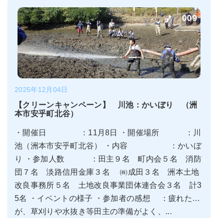
009
2025年12月04日
【クリーンキャンペーン】 川池：かいぼり （洲
本市安乎町北谷）
・開催日 ：11月8日 ・開催場所 ：川
池（洲本市安乎町北谷） ・内容 ：かいぼ
り ・参加人数 ：田主９名 町内会５名 消防
団７名 淡路信用金庫３名 ㈱成田３名 洲本土地
改良事務所５名 土地改良事業団体連合会３名 計3
5名 ・イベントの様子 ・参加者の感想 ：疲れた…
が、草刈りや水抜き等田主の準備がよく、...