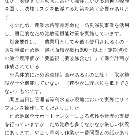
なか、改修までの期間において堤体にかかる負荷の軽減
を図り、決壊リスクを低減する対策を急ぐ必要がありま
す。
そのため、農業水路等長寿命化・防災減災事業を活用
し、暫定的なため池放流機能対策を実施しています。
対象要件は、・農業用として今後も使用されるもの・
防災重点ため池・満水面積が概ね300㎡以上・定期点検
の健全度評価が「要監視（要改修含む）」で保全計画が
作成されている
※具体的にため池改修計画があるものは除く・取水施
設が十分機能していない （速やかに貯水位を低下でき
ない）ものです。
調査当日は管理者等利水者が現地において実際にサイ
フォンを操作してくださりました。
ため池保全サポートセンターによる点検や管理の支援
を行っていますが、ため池数も多くなかなか厳しい状況
にあります。やはり草刈り作業が一番問題との話があり