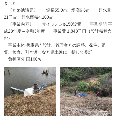
ました。
〔ため池諸元〕 堤長55.0ｍ、堤高6.6ｍ 貯水量
21千㎥、貯水面積4,100㎡
〔事業内容〕 サイフォンφ150設置 事業期間 平
成28年度～令和3年度 事業費 1,848千円（設計積算含
む）
事業主体 兵庫県 * 設計、管理者との調整、発注、監
督、検査、引き渡しなど県土連に一括して委託
負担区分 国100％