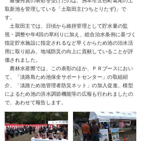
最優秀賞の表彰を受けたのは、洲本市五色町葛尾の土
取新池を管理している「土取田主(つちとりたず)」で
す。
土取田主では、日頃から維持管理として貯水量の監
視・調整や年4回の草刈りに加え、総合治水条例に基づく
指定貯水施設に指定されるなど早くからため池の治水活
用に取り組み、地域防災の向上に貢献していることが評
価されました。
農林水産際では、この表彰のほか、ＰＲブースにおい
て、「淡路島ため池保全サポートセンター」の取組紹
介、「淡路ため池管理者防災ネット」の加入促進、模型
によるため池の洪水調節機能等の広報も行われましたの
で、あわせて報告します。