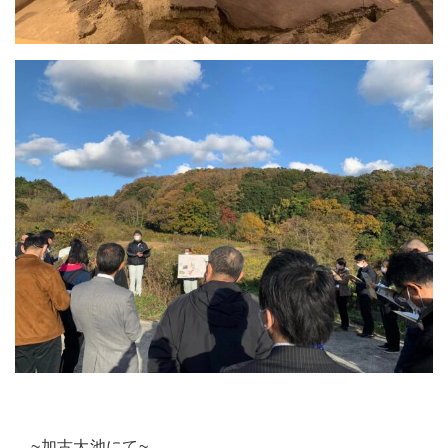
~加古大池にて~