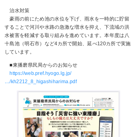
治水対策
豪雨の前にため池の水位を下げ、雨水を一時的に貯留
することで河川や水路の急激な増水を抑え、下流域の洪
水被害を軽減する取り組みを進めています。本年度は八
十島池（明石市）など4カ所で開始、延べ120カ所で実施
しています。
■東播磨県民局からのお知らせ
https://web.pref.hyogo.lg.jp/
…/kh2212_8_higashiharima.pdf