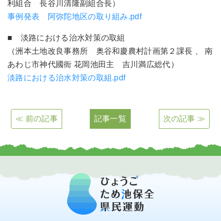
利組合 長谷川清隆副組合長）
事例発表 阿弥陀地区の取り組み.pdf
■ 淡路における治水対策の取組
（洲本土地改良事務所 奥谷和慶農村計画第２課長 、 南
あわじ市神代國衙 花岡池田主 吉川満広総代）
淡路における治水対策の取組.pdf
≪ 前の記事
記事一覧
次の記事 ≫