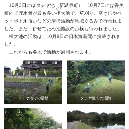
10月3日にはタチヤ池（新温泉町）、10月7日には香美
けび
町内で貯水量が最も多い
柤
大池で、草刈り、空き缶やペ
ットボトル拾いなどの清掃活動が地域ぐるみで行われま
した。また、併せてため池施設の点検も行われました。
柤大池の活動は、10月8日の日本海新聞に掲載されま
した。
これからも各地で活動が展開されます。
タチヤ池での活動
タチヤ池での活動