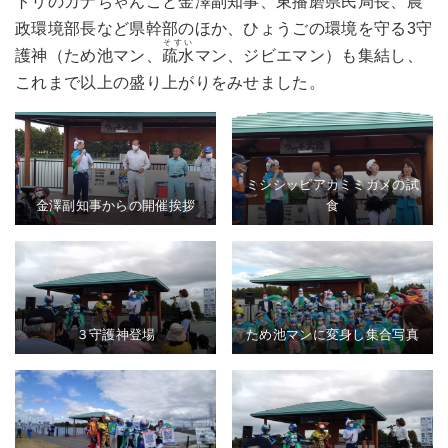
トリのカナちゃんこと金澤副知事、東播磨県民局長、農
政環境部長など県幹部のほか、ひょうごの環境を守る3守
そすい
護神（ため池マン、
疏水
マン、ジビエマン）も集結し、
これまで以上の盛り上がりをみせました。
ミシシッピアカミミガメの試
金澤副知事からの開催挨拶
食
３守護神登場
ため池マンに変身し集合写真