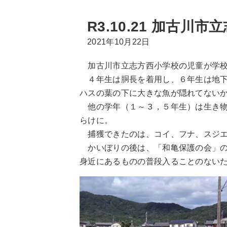
R3.10.21 加古川
2021年10月22日
加古川市立志方西小学校の児童が学校
４年生は胴長を着用し、６年生は地下
ハスの葉の下に大きな魚が隠れてないか
他の学年（１～３，５年生）は生き物
らけに。
捕獲できたのは、コイ、フナ、スジエ
かいぼりの後は、「和亀保護の会」の
身近にあるものの普段入ることのない