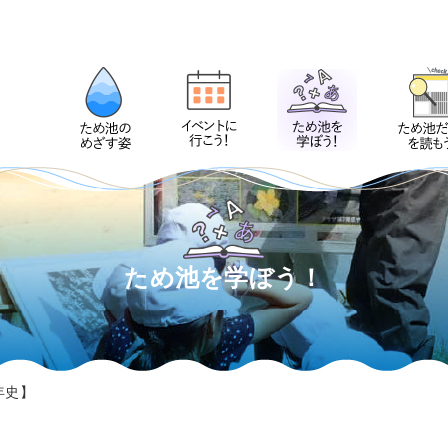
ため池を学ぼう！
年史】