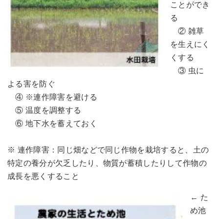
ことができ
る
② 雑草
を生えにく
くする
③ 虫に
よる害を防ぐ
④ ※連作障害を避ける
⑤ 温度を調整する
⑥ 地下水を蓄えておく
※ 連作障害：同じ畑などで同じ作物を栽培すると、土の
特定の養分が欠乏したり、物質が蓄積したりして作物の
成長を悪くすること
← た
め池