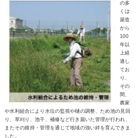
の多
くは
築造
から
100
年以
上経
過し
てお
り、
その
間、
農家
や水利組合により水位の監視や樋の調整、ため池の見回
り、草刈り、池干、補修など行き届いた管理が行われ、
またその維持・管理を通じて地域の強い絆を育んできま
した。