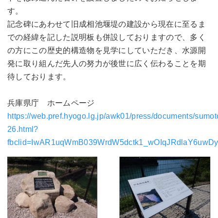
す。
記念碑にあわせて旧成相池堰堤の建設から現在に至るま
での経緯を記した説明板も併設しておりますので、多く
の方にこの歴史的構造物を見学にしていただき、水源開
発に取り組んだ先人の努力が後世に広く伝わることを期
待しております。
兵庫県庁 ホームページ
https://web.pref.hyogo.lg.jp/awk01/press/documents/sumo
26.html?
fbclid=IwAR1uqWmB039WrdW5dctk1_wOIqJRdlaY6uw