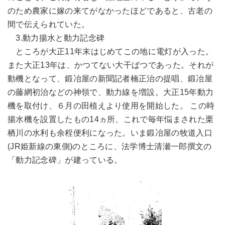
のため農家に嫁の来てがなかったほどであると、古老の
間で伝えられていた。
3.動力揚水と動力記念碑
ところが大正11年末はじめてこの地に電灯が入った。
また大正13年は、かつてない大干ばつであった。それが
動機となって、鍛冶屋の新聞記者楠正治の提唱、鍛冶屋
の藤網初治などの神領で、動力線を増設。大正15年動力
機を取付け、６月の田植えより使用を開始した。 この時
揚水機を設置したもの14ヵ所、これで毎年悩まされた栗
栖川の水利も余程便利になった。いま鍛冶屋の牧道入口
(JR姫新線の東側)のところに、法学博士清瀬一郎撰文の
「動力記念碑」が建っている。