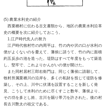
(5) 農業水利史の紹介
西栗栖村に伝わる古文書類から、地区の農業水利沿革
史の概要を次に紹介しておこう。
1.江戸時代先人の努力
江戸時代牧村竹の内周平は、竹の内や沢の口が水利の
便がよくないのを憂えて、藩侯に請うて、竹の内に面積
約五反歩の池を造った。堤防はすべて年度をもって築造
し、堅牢で、これよりかんがいの便が開けた。
また同村居村三郎右衛門は、同じく藩侯に請願して、
牧村所属栗栖川の沿岸を、多くの私財を投じて堤防を修
築し、その上、川中に伏溝を設置することを新しく発
見、こうして水利のために尽くすこと数年、藩侯より、
その功を多とし姓、古川を賜り帯刀を許された。後の村
長古川艶太の祖父である。