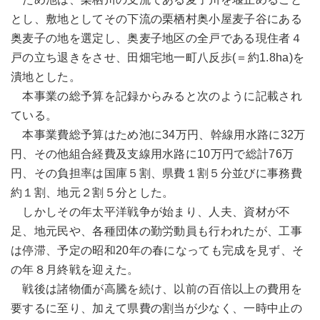
とし、敷地としてその下流の栗栖村奥小屋麦子谷にある
奥麦子の地を選定し、奥麦子地区の全戸である現住者４
戸の立ち退きをさせ、田畑宅地一町八反歩(＝約1.8ha)を
潰地とした。
本事業の総予算を記録からみると次のように記載され
ている。
本事業費総予算はため池に34万円、幹線用水路に32万
円、その他組合経費及支線用水路に10万円で総計76万
円、その負担率は国庫５割、県費１割５分並びに事務費
約１割、地元２割５分とした。
しかしその年太平洋戦争が始まり、人夫、資材が不
足、地元民や、各種団体の勤労動員も行われたが、工事
は停滞、予定の昭和20年の春になっても完成を見ず、そ
の年８月終戦を迎えた。
戦後は諸物価が高騰を続け、以前の百倍以上の費用を
要するに至り、加えて県費の割当が少なく、一時中止の