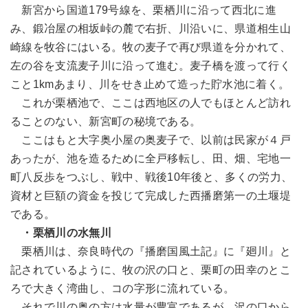
新宮から国道179号線を、栗栖川に沿って西北に進
み、鍛冶屋の相坂峠の麓で右折、川沿いに、県道相生山
崎線を牧谷にはいる。牧の麦子で再び県道を分かれて、
左の谷を支流麦子川に沿って進む。麦子橋を渡って行く
こと1kmあまり、川をせき止めて造った貯水池に着く。
これが栗栖池で、ここは西地区の人でもほとんど訪れ
ることのない、新宮町の秘境である。
ここはもと大字奥小屋の奥麦子で、以前は民家が４戸
あったが、池を造るために全戸移転し、田、畑、宅地一
町八反歩をつぶし、戦中、戦後10年後と、多くの労力、
資材と巨額の資金を投じて完成した西播磨第一の土堰堤
である。
・栗栖川の水無川
栗栖川は、奈良時代の『播磨国風土記』に『廻川』と
記されているように、牧の沢の口と、栗町の田幸のとこ
ろで大きく湾曲し、コの字形に流れている。
それで川の奥の方は水量が豊富であるが、沢の口から