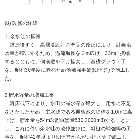
(8) 改修の経緯
1. 余水吐の拡幅
築造後すぐ、高堰堤設計基準等の改正により、計画洪
水量が増加するため、溢流堰長を３m広げ、33mに拡幅
するとともに、側溝敷を下げ拡大し、基礎グラウト工
を、昭和30年度に老朽ため池補強事業(団体営)で施工し
た。
2.貯水容量の増加工事
河床低下により、水田の減水深が増大し、用水に不足
をきたしたため、主水源である栗栖池の堤体を1.0mに嵩
上げ、貯水量を54m3増加(総量530.2000m3)することに
し、これに伴い余水吐の改修並びに、斜樋の補強等の工
事を、昭和42年度より団体営かんがい排水等で施工し