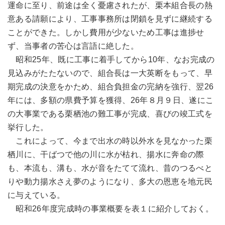
運命に至り、前途は全く憂慮されたが、栗本組合長の熱
意ある請願により、工事事務所は閉鎖を見ずに継続する
ことができた。しかし費用が少ないため工事は進捗せ
ず、当事者の苦心は言語に絶した。
昭和25年、既に工事に着手してから10年、なお完成の
見込みがたたないので、組合長は一大英断をもって、早
期完成の決意をかため、組合負担金の完納を強行、翌26
年には、多額の県費予算を獲得、26年８月９日、遂にこ
の大事業である栗栖池の難工事が完成、喜びの竣工式を
挙行した。
これによって、今まで出水の時以外水を見なかった栗
栖川に、干ばつで他の川に水が枯れ、揚水に奔命の際
も、本流も、溝も、水が音をたてて流れ、昔のつるべと
りや動力揚水さえ夢のようになり、多大の恩恵を地元民
に与えている。
昭和26年度完成時の事業概要を表１に紹介しておく。