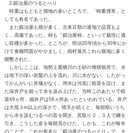
2.鍛冶屋のつるとべり
時重はもともと畑地の多いところで、「時重煙草」と
しても有名であった。
また鍛冶屋も畑が多く、古来豆類の適地で品質もよ
く、高価であった。柿も「鍛冶屋柿」といって栽培に適
し収穫が多かった。ところが、明治20年頃から30年にか
けて食糧問題がやかましく、両村落共これら畑地に多く
開墾された。
しかしここは、地勢上栗栖川の土砂の堆積個所で、水
は地下の深い岩盤の上を流れ、川に水がない。したがっ
てかんがいに井堰がなく、用水は河底に暗渠を設け、ま
た深井戸を掘って水を汲み上げた。当時このあたりで暗
渠49ヵ所、掘井戸は56ヵ所あったといわれている。井戸
は大抵３m以上の深さで、晴天が続くと、毎朝暗いうち
から水を汲むつるべの音を聞き、尻取り２，３人で綱を
引き、こうした姿を毎朝見かけた。しかも、これが毎年
のことで、これが有名な「鍛冶屋のつるべとり」で、そ