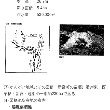
堤 高 26.7m
満水面積 5.4ha
貯水量 530,000㎥
(3) かんがい地域とその面積 新宮町の栗栖川沿岸東・西
栗栖・新宮・越部の一部約230haである。
(4) 栗栖池所在地の案内
・秘境栗栖池