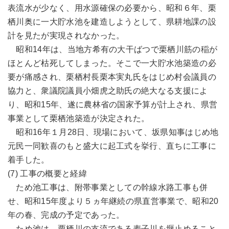
表流水が少なく、用水源確保の必要から、昭和６年、栗
栖川奥に一大貯水池を建造しようとして、県耕地課の設
計を見たが実現されなかった。
昭和14年は、当地方希有の大干ばつで栗栖川筋の稲が
ほとんど枯死してしまった。そこで一大貯水池築造の必
要が痛感され、栗栖村長栗本実丸氏をはじめ村会議員の
協力と、衆議院議員小畑虎之助氏の絶大なる支援によ
り、昭和15年、遂に農林省の国家予算が計上され、県営
事業として栗栖池築造が決定された。
昭和16年１月28日、現場において、坂県知事はじめ地
元民一同歓喜のもと盛大に起工式を挙行、直ちに工事に
着手した。
(7) 工事の概要と経緯
ため池工事は、附帯事業としての幹線水路工事も併
せ、昭和15年度より５ヵ年継続の県直営事業で、昭和20
年の春、完成の予定であった。
ため池は、栗栖川の支流である麦子川を堰止めること