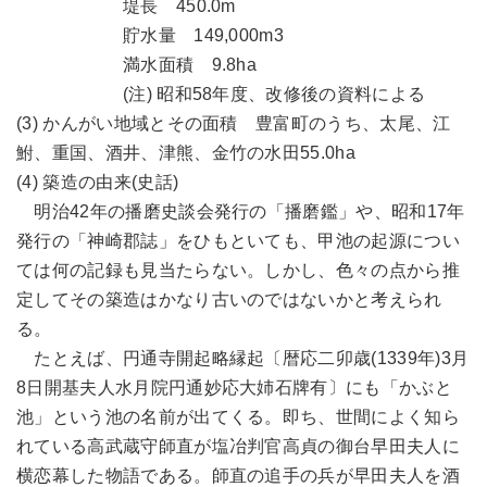
堤長 450.0m
貯水量 149,000m3
満水面積 9.8ha
(注) 昭和58年度、改修後の資料による
(3) かんがい地域とその面積 豊富町のうち、太尾、江
鮒、重国、酒井、津熊、金竹の水田55.0ha
(4) 築造の由来(史話)
明治42年の播磨史談会発行の「播磨鑑」や、昭和17年
発行の「神崎郡誌」をひもといても、甲池の起源につい
ては何の記録も見当たらない。しかし、色々の点から推
定してその築造はかなり古いのではないかと考えられ
る。
たとえば、円通寺開起略縁起〔暦応二卯歳(1339年)3月
8日開基夫人水月院円通妙応大姉石牌有〕にも「かぶと
池」という池の名前が出てくる。即ち、世間によく知ら
れている高武蔵守師直が塩冶判官高貞の御台早田夫人に
横恋幕した物語である。師直の追手の兵が早田夫人を酒