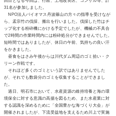
回目となる今回は、行政、土地改良区、コンサル等、計
31名が参加しました。
NPO法人バイオマス丹波篠山の方々の指導を受けなが
ら、孟宗竹の伐採、搬出を行いました。伐採した竹はチ
ップ化する粉砕機にかける予定でしたが、機械の不具合
で2時間の作業時間内には粉砕処分ができませんでした。
短時間ではありましたが、休日の午前、気持ちの良い汗
をかきました。
昼食をはさみ午後からは川代ダム周辺のゴミ拾い・ク
リーン作戦です。
それほど多くのゴミという訳ではありませんでした
が、それでも数袋分のゴミを収集することができまし
た。
過日、明石市において、水産資源の維持培養と海の環
境保全に対する意識の高揚を図るため、また水産業に対
する認識を深めるために「全国豊かな海づくり大会」が
開催されましたが、下流受益地を支えるため川上で実施