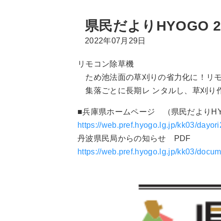
県民だよりHYOGO 
2022年07月29日
リモコン除草機
ため池法面の草刈りの省力化に！リモ
集落ごとに長期レ ンタルし、草刈り
■兵庫県ホームページ （県民だよりHYO
https://web.pref.hyogo.lg.jp/kk03/dayor
丹波県民局からの知らせ PDF
https://web.pref.hyogo.lg.jp/kk03/docu