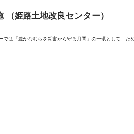
施 （姫路土地改良センター）
ターでは「豊かなむらを災害から守る月間」の一環として、た
。