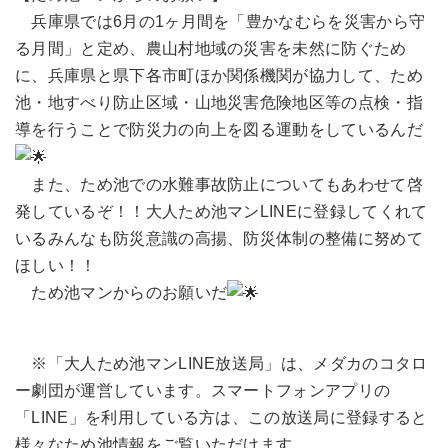
兵庫県では6月の1ヶ月間を「豊かなむらを災害から守
る月間」と定め、農山村地域の災害を未然に防ぐため
に、兵庫県と県下各市町ほか関係機関が協力して、ため
池・地すべり防止区域・山地災害危険地区等の点検・指
導を行うことで防災力の向上を図る運動をしているんだ
また、ため池での水難事故防止についてもあわせて啓
発しているぞ！！大人ため池マンLINEに登録してくれて
いるみんなも防災意識の高揚、防災体制の整備に努めて
ほしい！！
ため池マンからのお願いだ
※「大人ため池マンLINE放送局」は、メダカのコタロ
ー劇団が運営しています。スマートフォンアプリの
「LINE」を利用している方は、この放送局に登録すると
様々なため池情報をご覧いただけます。