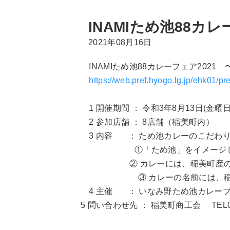
INAMIため池88カレ
2021年08月16日
INAMIため池88カレーフェア202
https://web.pref.hyogo.lg.jp/ehk01/p
1 開催期間 ： 令和3年8月13日(金曜日
2 参加店舗 ： 8店舗（稲美町内）
3 内容 ： ため池カレーのこだわ
①「ため池」をイメージし
② カレーには、稲美町産の農
③ カレーの名前には、稲美町
4 主催 ： いなみ野ため池カレー
5 問い合わせ先 ： 稲美町商工会 TEL079-4