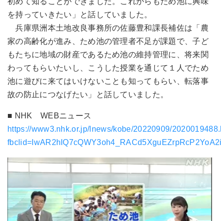
初めて知ることができました。これからもため池に興味
を持っていきたい」と話していました。
兵庫県洲本土地改良事務所の佐藤豊和課長補佐は「農
家の高齢化が進み、ため池の管理者不足が課題で、子ど
もたちに地域の財産であるため池の維持管理に、将来関
わってもらいたいし、こうした授業を通じて１人でため
池に遊びに来てはいけないことも知ってもらい、転落事
故の防止につなげたい」と話していました。
■ NHK WEBニュース
https://www3.nhk.or.jp/lnews/kobe/20220909/2020019488.
fbclid=IwAR2hIQ7cQWY3oh4_RACd5XguEZrpRcP2YoA2