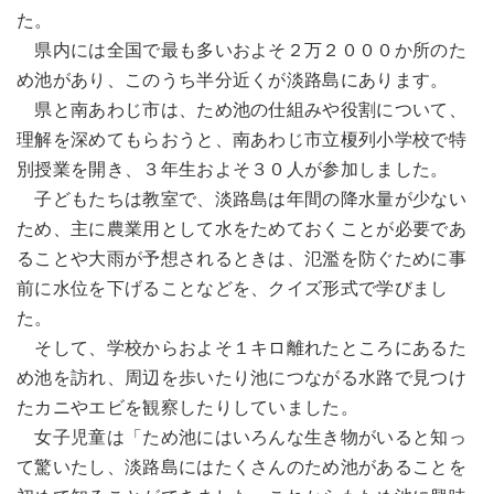
た。
県内には全国で最も多いおよそ２万２０００か所のた
め池があり、このうち半分近くが淡路島にあります。
県と南あわじ市は、ため池の仕組みや役割について、
理解を深めてもらおうと、南あわじ市立榎列小学校で特
別授業を開き、３年生およそ３０人が参加しました。
子どもたちは教室で、淡路島は年間の降水量が少ない
ため、主に農業用として水をためておくことが必要であ
ることや大雨が予想されるときは、氾濫を防ぐために事
前に水位を下げることなどを、クイズ形式で学びまし
た。
そして、学校からおよそ１キロ離れたところにあるた
め池を訪れ、周辺を歩いたり池につながる水路で見つけ
たカニやエビを観察したりしていました。
女子児童は「ため池にはいろんな生き物がいると知っ
て驚いたし、淡路島にはたくさんのため池があることを