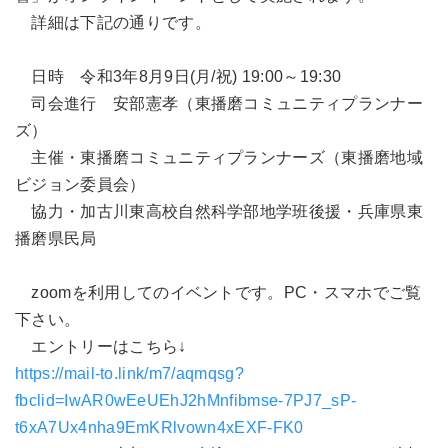
詳細は下記の通りです。
日時 令和3年8月9日(月/祝) 19:00～19:30
司会進行 安部憲孝（東播磨コミュニティプランナー
ズ）
主催・東播磨コミュニティプランナーズ（東播磨地域
ビジョン委員会）
協力・加古川東高校自然科学部地学班後援・兵庫県東
播磨県民局
zoomを利用してのイベントです。PC・スマホでご覧
下さい。
エントリーはこちら↓
https://mail-to.link/m7/aqmqsg?
fbclid=IwAR0wEeUEhJ2hMnfibmse-7PJ7_sP-
t6xA7Ux4nha9EmKRlvown4xEXF-FK0