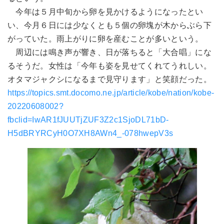
今年は５月中旬から卵を見かけるようになったとい
い、今月６日には少なくとも５個の卵塊が木からぶら下
がっていた。雨上がりに卵を産むことが多いという。
周辺には鳴き声が響き、日が落ちると「大合唱」にな
るそうだ。女性は「今年も姿を見せてくれてうれしい。
オタマジャクシになるまで見守ります」と笑顔だった。
https://topics.smt.docomo.ne.jp/article/kobe/nation/kobe-
20220608002?
fbclid=IwAR1fJUUTjZUF3Z2c1SjoDL71bD-
H5dBRYRCyH0O7XH8AWn4_-078hwepV3s