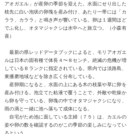
アオガエル」が産卵の季節を迎えた。水面にせり出した
枝先に白い泡状の卵塊を産み付け、あたり一帯には「カ
ララ、カララ」と鳴き声が響いている。卵は１週間ほど
でふ化し、オタマジャクシは水中へと旅立つ。（小森有
喜）
最新の県レッドデータブックによると、モリアオガエ
ルは日本の固有種で体長４〜８センチ。絶滅の危機が増
しているＢランクに指定されている。県内では淡路島、
東播磨地域などを除き広く分布している。
産卵期になると、水面の上にある木の枝葉や草に卵を
産み付ける。泡立てた粘液で覆うことで、外敵や乾燥か
ら卵を守っている。卵塊の中でオタマジャクシになり、
雨の滴と一緒に池へ落ちて成体になる。
自宅がため池に面している主婦（７５）は、カエルの
姿や卵の数を確認するのがこの季節の楽しみになってい
るという。