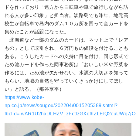
ドを作っており「遠方から自転車や車で旅行しながら訪
れる人が多い印象」と担当者。淡路島でも昨年、地元高
校生が自転車で島内のダム１０カ所を回って全カードを
集めたことが話題になった。
北海道など一部のダムのカードは、ネット上で「レア
もの」として取引され、６万円もの値段を付けることも
ある。こうしたカードへの支持に目を付け、同じ形式で
ため池カードを作った同事務所は「おいしい米や野菜を
作るには、ため池が欠かせない。水源の大切さを知って
もらい、地域の自然を守っていくきっかけにしてほし
い」と語る。（那谷享平）
https://www.kobe-
np.co.jp/news/sougou/202204/0015205389.shtml?
fbclid=IwAR1U2hxDLHZV_zFctIzGXqfhZLEtQ2cuUWq7j