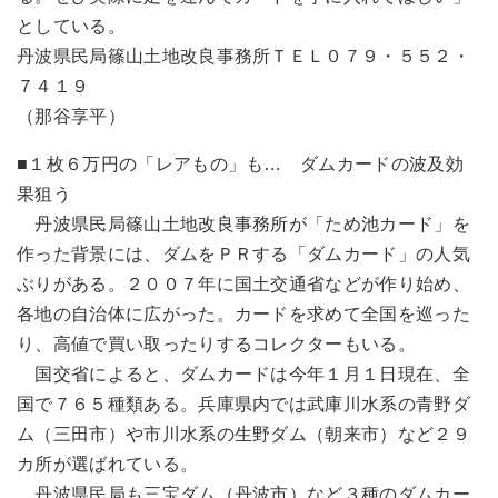
としている。
丹波県民局篠山土地改良事務所ＴＥＬ０７９・５５２・
７４１９
（那谷享平）
■１枚６万円の「レアもの」も… ダムカードの波及効
果狙う
丹波県民局篠山土地改良事務所が「ため池カード」を
作った背景には、ダムをＰＲする「ダムカード」の人気
ぶりがある。２００７年に国土交通省などが作り始め、
各地の自治体に広がった。カードを求めて全国を巡った
り、高値で買い取ったりするコレクターもいる。
国交省によると、ダムカードは今年１月１日現在、全
国で７６５種類ある。兵庫県内では武庫川水系の青野ダ
ム（三田市）や市川水系の生野ダム（朝来市）など２９
カ所が選ばれている。
丹波県民局も三宝ダム（丹波市）など３種のダムカー