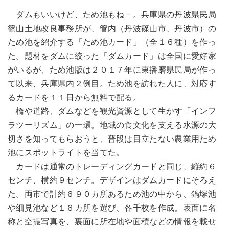
ダムもいいけど、ため池もね－。兵庫県の丹波県民局
篠山土地改良事務所が、管内（丹波篠山市、丹波市）の
ため池を紹介する「ため池カード」（全１６種）を作っ
た。題材をダムに絞った「ダムカード」は全国に愛好家
がいるが、ため池版は２０１７年に東播磨県民局が作っ
て以来、兵庫県内２例目。ため池を訪れた人に、対応す
るカードを１１日から無料で配る。
橋や道路、ダムなどを観光資源として生かす「インフ
ラツーリズム」の一環。地域の食文化を支える水源の大
切さを知ってもらおうと、普段は目立たない農業用ため
池にスポットライトを当てた。
カードは通常のトレーディングカードと同じ、縦約６
センチ、横約９センチ。デザインはダムカードにそろえ
た。両市で計約６９０カ所あるため池の中から、鍋塚池
や細見池など１６カ所を選び、各千枚を作成。表面に名
称と空撮写真を、裏面に所在地や面積などの情報を載せ