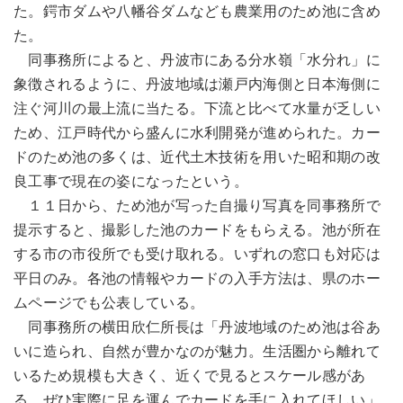
た。鍔市ダムや八幡谷ダムなども農業用のため池に含め
た。
同事務所によると、丹波市にある分水嶺「水分れ」に
象徴されるように、丹波地域は瀬戸内海側と日本海側に
注ぐ河川の最上流に当たる。下流と比べて水量が乏しい
ため、江戸時代から盛んに水利開発が進められた。カー
ドのため池の多くは、近代土木技術を用いた昭和期の改
良工事で現在の姿になったという。
１１日から、ため池が写った自撮り写真を同事務所で
提示すると、撮影した池のカードをもらえる。池が所在
する市の市役所でも受け取れる。いずれの窓口も対応は
平日のみ。各池の情報やカードの入手方法は、県のホー
ムページでも公表している。
同事務所の横田欣仁所長は「丹波地域のため池は谷あ
いに造られ、自然が豊かなのが魅力。生活圏から離れて
いるため規模も大きく、近くで見るとスケール感があ
る。ぜひ実際に足を運んでカードを手に入れてほしい」